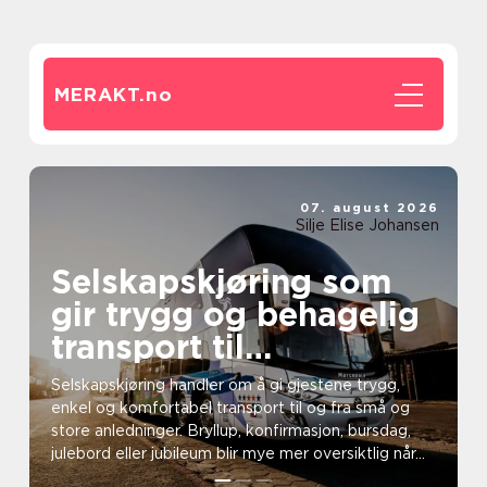
MERAKT.
no
07. august 2026
Silje Elise Johansen
Selskapskjøring som
gir trygg og behagelig
transport til
arrangementer
Selskapskjøring handler om å gi gjestene trygg,
enkel og komfortabel transport til og fra små og
store anledninger. Bryllup, konfirmasjon, bursdag,
julebord eller jubileum blir mye mer oversiktlig når...