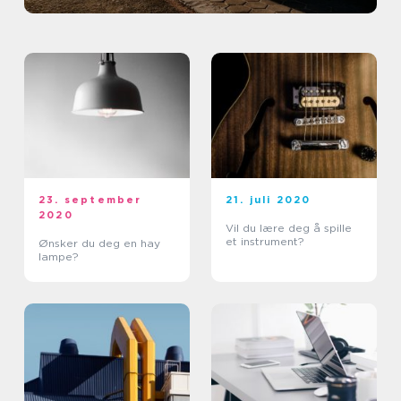
23. september
21. juli 2020
2020
Vil du lære deg å spille
et instrument?
Ønsker du deg en hay
lampe?