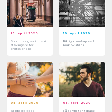
16. april 2020
10. april 2020
Stort utvalg av industri
Riktig kunnskap ved
støvsugere for
bruk av stillas
profesjonelle
04. april 2020
03. april 2020
Billige og gode
Få selvtilliten tilbake