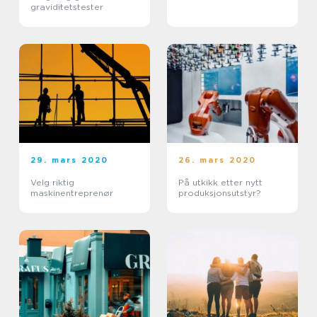
graviditetstester
29. mars 2020
26. mars 2020
Velg riktig
På utkikk etter nytt
maskinentreprenør
produksjonsutstyr?