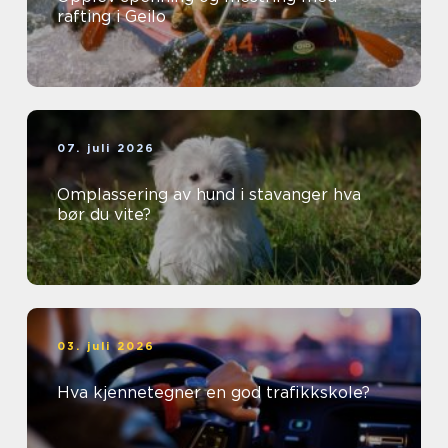
rafting i Geilo
07. juli 2026
Omplassering av hund i stavanger hva
bør du vite?
03. juli 2026
Hva kjennetegner en god trafikkskole?