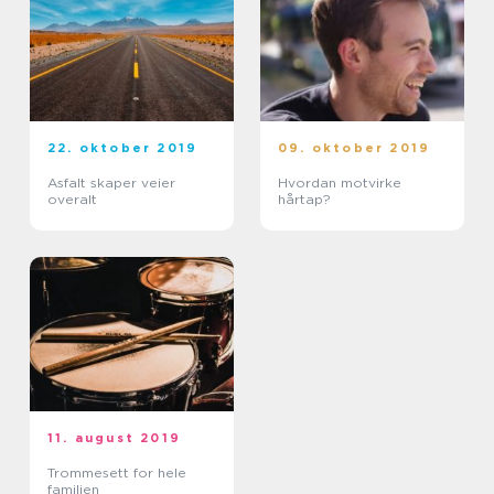
22. oktober 2019
09. oktober 2019
Asfalt skaper veier
Hvordan motvirke
overalt
hårtap?
11. august 2019
Trommesett for hele
familien