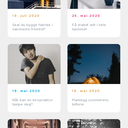
19. juli 2020
25. mai 2020
Skal du bygge fabrikk i
Få stabilt wifi i hele
nærmeste fremtid?
hjemmet
19. mai 2020
16. mai 2020
Når kan en kiropraktor
Planlegg sommerens
hjelpe deg?
bilferie