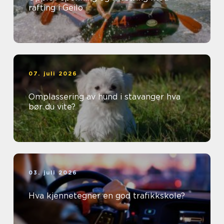
rafting i Geilo
07. juli 2026
Omplassering av hund i stavanger hva
bør du vite?
03. juli 2026
Hva kjennetegner en god trafikkskole?