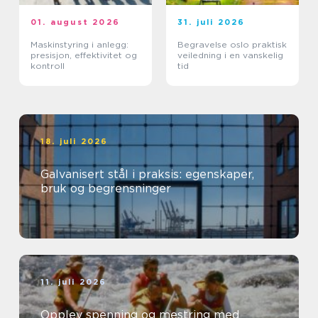
01. august 2026
31. juli 2026
Maskinstyring i anlegg:
Begravelse oslo praktisk
presisjon, effektivitet og
veiledning i en vanskelig
kontroll
tid
18. juli 2026
Galvanisert stål i praksis: egenskaper,
bruk og begrensninger
11. juli 2026
Opplev spenning og mestring med