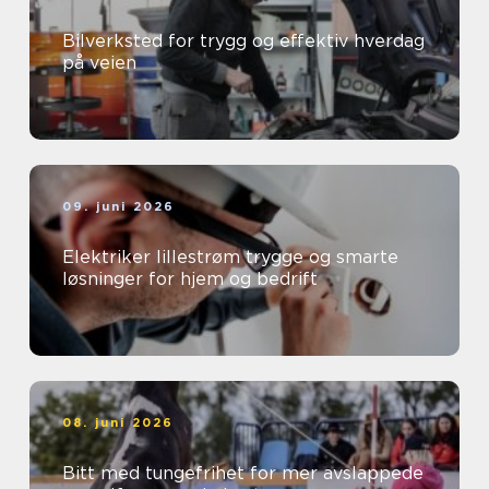
Bilverksted for trygg og effektiv hverdag
på veien
09. juni 2026
Elektriker lillestrøm trygge og smarte
løsninger for hjem og bedrift
08. juni 2026
Bitt med tungefrihet for mer avslappede