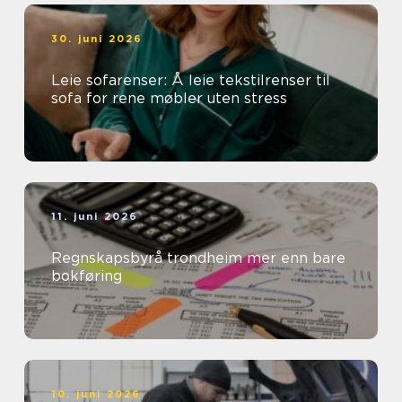
30. juni 2026
Leie sofarenser: Å leie tekstilrenser til
sofa for rene møbler uten stress
11. juni 2026
Regnskapsbyrå trondheim mer enn bare
bokføring
10. juni 2026