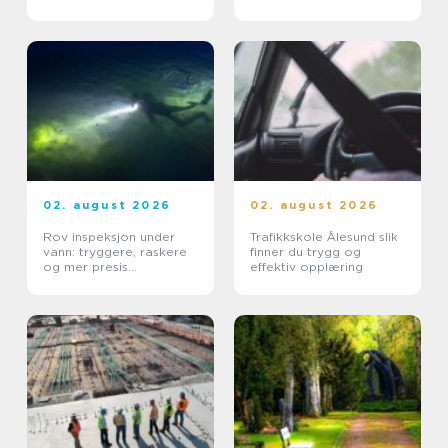
02. august 2026
02. august 2026
Rov inspeksjon under
Trafikkskole Ålesund slik
vann: tryggere, raskere
finner du trygg og
og mer presis
effektiv opplæring
kartlegging