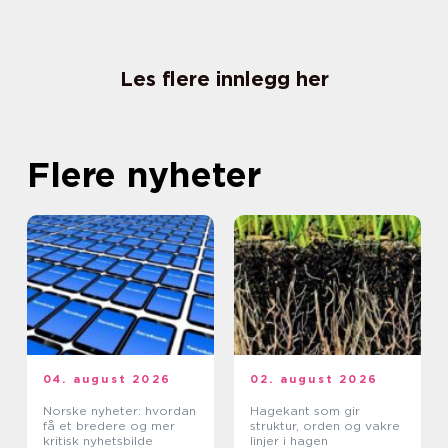
Les flere innlegg her
Flere nyheter
04. august 2026
02. august 2026
Norske nyheter: hvordan
Hagekant som gir
få et bredere og mer
struktur, orden og vakre
kritisk nyhetsbilde
linjer i hagen