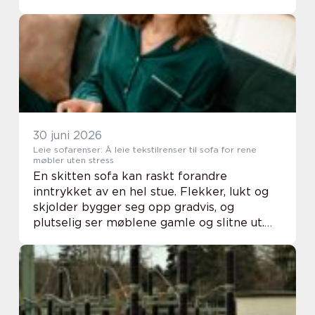
Mange opplever at ugress og gress kryper
inn der de ikke vil ha det, og at formen på
bed...
30 juni 2026
Leie sofarenser: Å leie tekstilrenser til sofa for rene
møbler uten stress
En skitten sofa kan raskt forandre
inntrykket av en hel stue. Flekker, lukt og
skjolder bygger seg opp gradvis, og
plutselig ser møblene gamle og slitne ut.
Mange tror at eneste løsning er å kjøpe
nytt, men ofte holder det ...