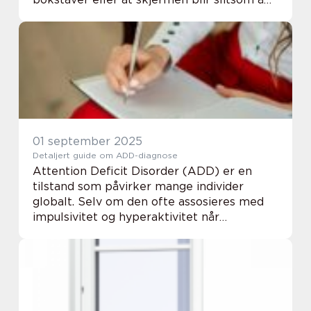
se på. I en by med mange tilbud kan det
være krevende...
01 september 2025
Detaljert guide om ADD-diagnose
Attention Deficit Disorder (ADD) er en
tilstand som påvirker mange individer
globalt. Selv om den ofte assosieres med
impulsivitet og hyperaktivitet når
sammenlignet med ADHD, kjennetegnes
ADD primært av uoppmerksomhet. En
ADD-diagn...