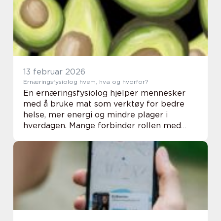
multivit...
13 februar 2026
Ernæringsfysiolog hvem, hva og hvorfor?
En ernæringsfysiolog hjelper mennesker
med å bruke mat som verktøy for bedre
helse, mer energi og mindre plager i
hverdagen. Mange forbinder rollen med
slanking og riktig kosthold, men arbeidet
spenner langt bredere. For personer med
sykdom, fordøyel...