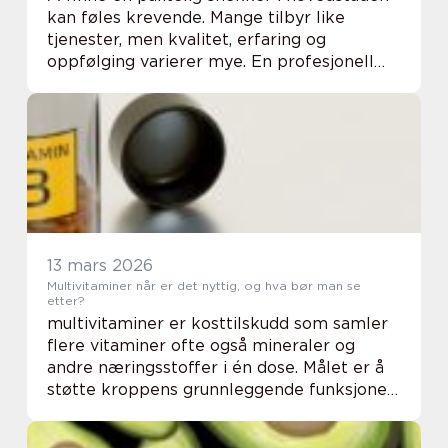
kan føles krevende. Mange tilbyr like
tjenester, men kvalitet, erfaring og
oppfølging varierer mye. En profesjonell
snekker Oslo kan være forskjellen på et
prosjekt som gir deg trygghet i mange år,
og en løs...
13 mars 2026
Multivitaminer når er det nyttig, og hva bør man se
etter?
multivitaminer er kosttilskudd som samler
flere vitaminer ofte også mineraler og
andre næringsstoffer i én dose. Målet er å
støtte kroppens grunnleggende funksjoner
når kosten alene ikke gir nok, eller når
kroppen har økt behov. Mange velger