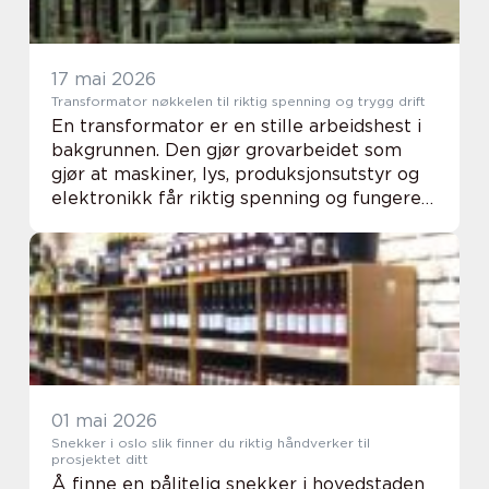
17 mai 2026
Transformator nøkkelen til riktig spenning og trygg drift
En transformator er en stille arbeidshest i
bakgrunnen. Den gjør grovarbeidet som
gjør at maskiner, lys, produksjonsutstyr og
elektronikk får riktig spenning og fungerer
trygt. Uten transformatorer stopper store
deler av industrien, bygg og infrastru...
01 mai 2026
Snekker i oslo slik finner du riktig håndverker til
prosjektet ditt
Å finne en pålitelig snekker i hovedstaden