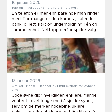
16 januar 2026
Telefon i hverdagen smart valg, smart bruk
En telefon er mer enn bare noe man ringer
med. For mange er den kamera, kalender,
bank, billett, kart og underholdning i én og
samme enhet. Nettopp derfor spiller valget
av telefon, hvordan den brukes og hvor
ofte den byttes ut, en stadig større roll...
13 januar 2026
Optiker i Bodø: Slik finner du riktig ekspert for øynene
dine
Gode øyne gjør hverdagen enklere. Mange
venter likevel lenge med å sjekke synet,
selv om de merker hodepine, uklare
bokstaver eller at skjermen blir slitsom å