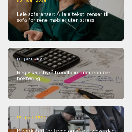
30. juni 2026
Leie sofarenser: Å leie tekstilrenser til
sofa for rene møbler uten stress
11. juni 2026
Regnskapsbyrå trondheim mer enn bare
bokføring
10. juni 2026
Bilverksted for trygg og effektiv hverdag