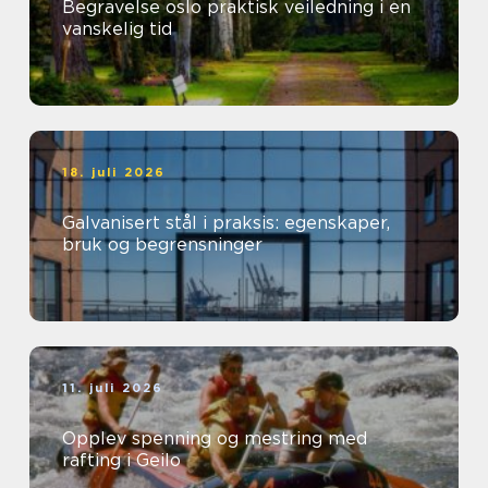
Begravelse oslo praktisk veiledning i en
vanskelig tid
18. juli 2026
Galvanisert stål i praksis: egenskaper,
bruk og begrensninger
11. juli 2026
Opplev spenning og mestring med
rafting i Geilo