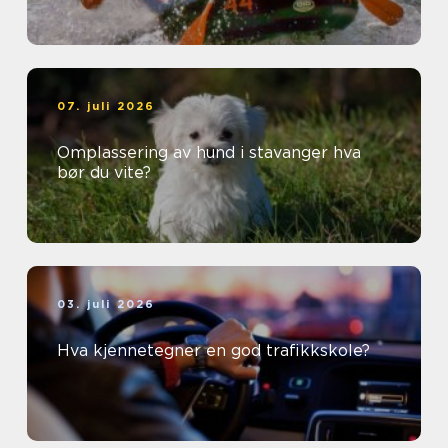
07. juli 2026
Omplassering av hund i stavanger hva
bør du vite?
03. juli 2026
Hva kjennetegner en god trafikkskole?