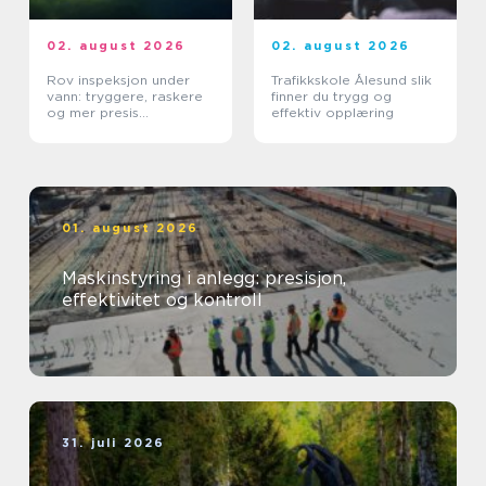
02. august 2026
02. august 2026
Rov inspeksjon under
Trafikkskole Ålesund slik
vann: tryggere, raskere
finner du trygg og
og mer presis
effektiv opplæring
kartlegging
01. august 2026
Maskinstyring i anlegg: presisjon,
effektivitet og kontroll
31. juli 2026