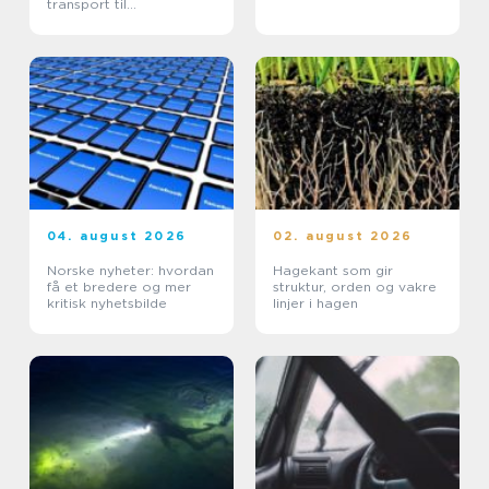
transport til
arrangementer
04. august 2026
02. august 2026
Norske nyheter: hvordan
Hagekant som gir
få et bredere og mer
struktur, orden og vakre
kritisk nyhetsbilde
linjer i hagen