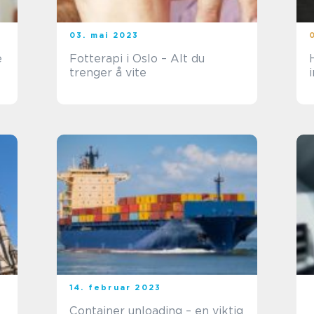
03. mai 2023
e
Fotterapi i Oslo – Alt du
trenger å vite
14. februar 2023
Container unloading – en viktig