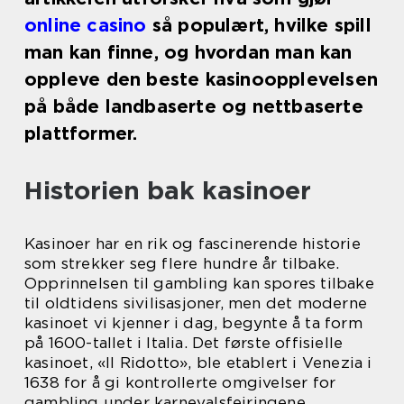
online casino
så populært, hvilke spill
man kan finne, og hvordan man kan
oppleve den beste kasinoopplevelsen
på både landbaserte og nettbaserte
plattformer.
Historien bak kasinoer
Kasinoer har en rik og fascinerende historie
som strekker seg flere hundre år tilbake.
Opprinnelsen til gambling kan spores tilbake
til oldtidens sivilisasjoner, men det moderne
kasinoet vi kjenner i dag, begynte å ta form
på 1600-tallet i Italia. Det første offisielle
kasinoet, «Il Ridotto», ble etablert i Venezia i
1638 for å gi kontrollerte omgivelser for
gambling under karnevalsfeiringene.