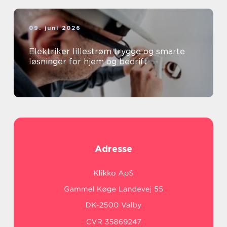
09. juni 2026
Elektriker lillestrøm trygge og smarte
løsninger for hjem og bedrift
Adresse