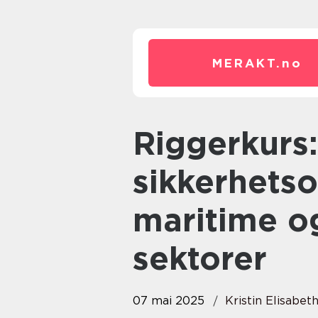
MERAKT.
no
Riggerkurs: En viktig del av
sikkerhets
maritime og
sektorer
07 mai 2025
Kristin Elisabet