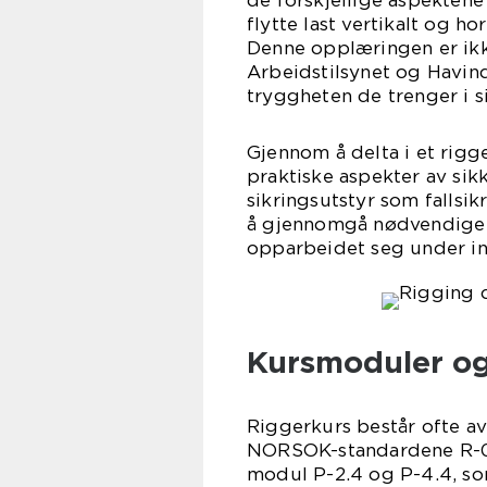
de forskjellige aspektene
flytte last vertikalt og ho
Denne opplæringen er ikke
Arbeidstilsynet og Havind
tryggheten de trenger i 
Gjennom å delta i et rigg
praktiske aspekter av sik
sikringsutstyr som fallsik
å gjennomgå nødvendige t
opparbeidet seg under ins
Kursmoduler og
Riggerkurs består ofte a
NORSOK-standardene R-00
modul P-2.4 og P-4.4, so