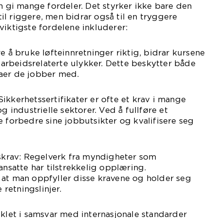
an gi mange fordeler. Det styrker ikke bare den
l riggere, men bidrar også til en tryggere
viktigste fordelene inkluderer:
e å bruke løfteinnretninger riktig, bidrar kursene
r arbeidsrelaterte ulykker. Dette beskytter både
aer de jobber med.
ikkerhetssertifikater er ofte et krav i mange
og industrielle sektorer. Ved å fullføre et
e forbedre sine jobbutsikter og kvalifisere seg
tskrav: Regelverk fra myndigheter som
ansatte har tilstrekkelig opplæring.
 at man oppfyller disse kravene og holder seg
retningslinjer.
iklet i samsvar med internasjonale standarder