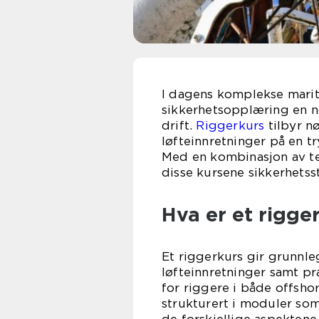
I dagens komplekse mariti
sikkerhetsopplæring en n
drift.
Riggerkurs
tilbyr n
løfteinnretninger på en t
Med en kombinasjon av te
disse kursene sikkerhetss
Hva er et rigge
Et riggerkurs gir grunnl
løfteinnretninger samt pr
for riggere i både offsho
strukturert i moduler som 