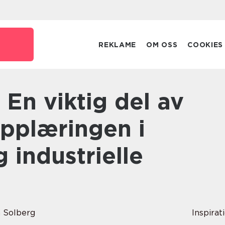
REKLAME
OM OSS
COOKIES
opplæringen i
 industrielle
h Solberg
Inspirat