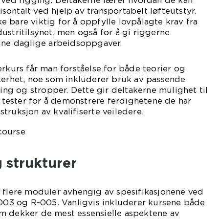
 ved rigging. Deltakerne lærer hvordan de kan
risontalt ved hjelp av transportabelt løfteutstyr.
 bare viktig for å oppfylle lovpålagte krav fra
ustritilsynet, men også for å gi riggerne
sine daglige arbeidsoppgaver.
erkurs får man forståelse for både teorier og
kerhet, noe som inkluderer bruk av passende
ring og stropper. Dette gir deltakerne mulighet til
ester for å demonstrere ferdighetene de har
truksjon av kvalifiserte veiledere.
 strukturer
v flere moduler avhengig av spesifikasjonene ved
3 og R-005. Vanligvis inkluderer kursene både
m dekker de mest essensielle aspektene av