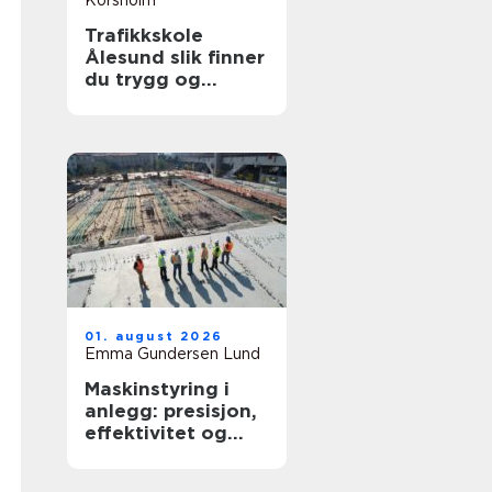
Korsholm
Trafikkskole
Ålesund slik finner
du trygg og
effektiv opplæring
01. august 2026
Emma Gundersen Lund
Maskinstyring i
anlegg: presisjon,
effektivitet og
kontroll