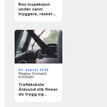
Rov inspeksjon
under vann:
tryggere, raskere
og mer presis
kartlegging
02. august 2026
Magnus Storsand
Korsholm
Trafikkskole
Ålesund slik finner
du trygg og
effektiv opplæring