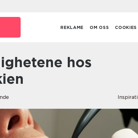
REKLAME
OM OSS
COOKIES
kien
unde
Inspirat