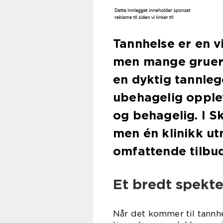
Tannhelse er en v
men mange gruer s
en dyktig tannleg
ubehagelig opplev
og behagelig. I Sk
men én klinikk ut
omfattende tilbud
Et bredt spekte
Når det kommer til tannh