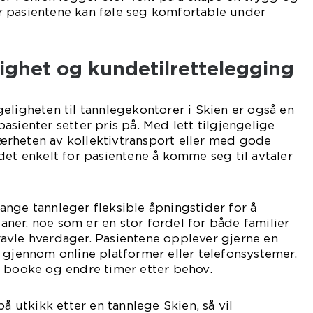
 pasientene kan føle seg komfortable under
lighet og kundetilrettelegging
eligheten til tannlegekontorer i Skien er også en
asienter setter pris på. Med lett tilgjengelige
 nærheten av kollektivtransport eller med gode
det enkelt for pasientene å komme seg til avtaler
 mange tannleger fleksible åpningstider for å
er, noe som er en stor fordel for både familier
avle hverdager. Pasientene opplever gjerne en
 gjennom online platformer eller telefonsystemer,
å booke og endre timer etter behov.
på utkikk etter en tannlege Skien, så vil