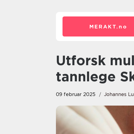
MERAKT.
no
Utforsk mulighetene hos
tannlege S
09 februar 2025
Johannes L