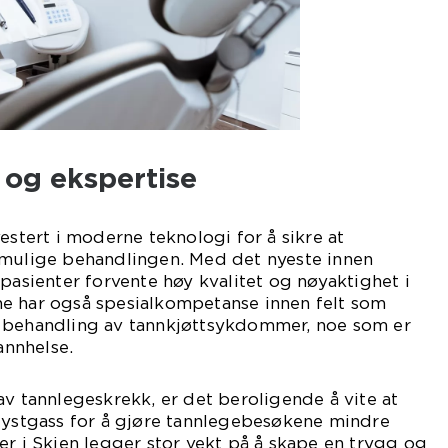
 og ekspertise
estert i moderne teknologi for å sikre at
 mulige behandlingen. Med det nyeste innen
 pasienter forvente høy kvalitet og nøyaktighet i
e har også spesialkompetanse innen felt som
 behandling av tannkjøttsykdommer, noe som er
annhelse.
av tannlegeskrekk, er det beroligende å vite at
 lystgass for å gjøre tannlegebesøkene mindre
er i Skien legger stor vekt på å skape en trygg og