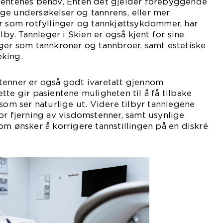
ientenes behov. Enten det gjelder forebyggende
ge undersøkelser og tannrens, eller mer
r som rotfyllinger og tannkjøttsykdommer, har
ilby. Tannleger i Skien er også kjent for sine
ger som tannkroner og tannbroer, samt estetiske
king.
tenner er også godt ivaretatt gjennom
tte gir pasientene muligheten til å få tilbake
 som ser naturlige ut. Videre tilbyr tannlegene
or fjerning av visdomstenner, samt usynlige
om ønsker å korrigere tannstillingen på en diskré