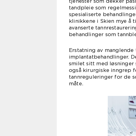
tjenester som dekker pas
tandpleie som regelmessi
spesialiserte behandlinge
klinikkene i Skien mye å t
avanserte tannrestaurerin
behandlinger som tannble
Erstatning av manglende 
implantatbehandlinger. De
smilet sitt med løsninger
også kirurgiske inngrep f
tannreguleringer for de s
måte.