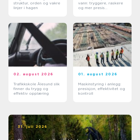
struktur, orden og vakre
vann: tryggere, raskere
linjer i hagen
og mer presis
kartlegging
02. august 2026
01. august 2026
Trafikkskole Ålesund slik
Maskinstyring i anlegg:
finner du trygg og
presisjon, effektivitet og
effektiv opplæring
kontroll
31. juli 2026