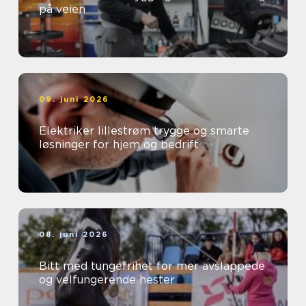
på veien
09. juni 2026
Elektriker lillestrøm trygge og smarte
løsninger for hjem og bedrift
08. juni 2026
Bitt med tungefrihet for mer avslappede
og velfungerende hester