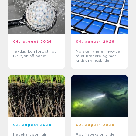
06. august 2026
04. august 2026
Takdusj komfort, stil og
Norske nyheter: hvordan
funksjon på badet
få et bredere og mer
kritisk nyhetsbilde
02. august 2026
02. august 2026
Hagekant som gir
Rov inspeksjon under