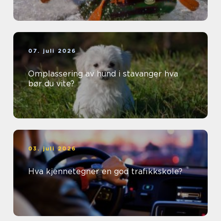
07. juli 2026
Omplassering av hund i stavanger hva
bør du vite?
03. juli 2026
Hva kjennetegner en god trafikkskole?