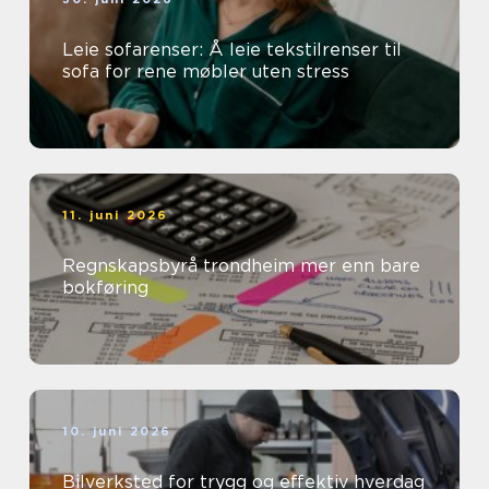
Leie sofarenser: Å leie tekstilrenser til
sofa for rene møbler uten stress
11. juni 2026
Regnskapsbyrå trondheim mer enn bare
bokføring
10. juni 2026
Bilverksted for trygg og effektiv hverdag