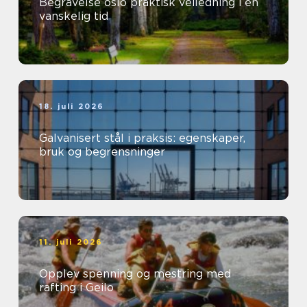
Begravelse oslo praktisk veiledning i en
vanskelig tid
18. juli 2026
Galvanisert stål i praksis: egenskaper,
bruk og begrensninger
11. juli 2026
Opplev spenning og mestring med
rafting i Geilo