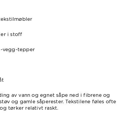
tekstilmøbler
r i stoff
l-vegg-tepper
åt
ding av vann og egnet såpe ned i fibrene og
støv og gamle såperester. Tekstilene føles ofte
og tørker relativt raskt.