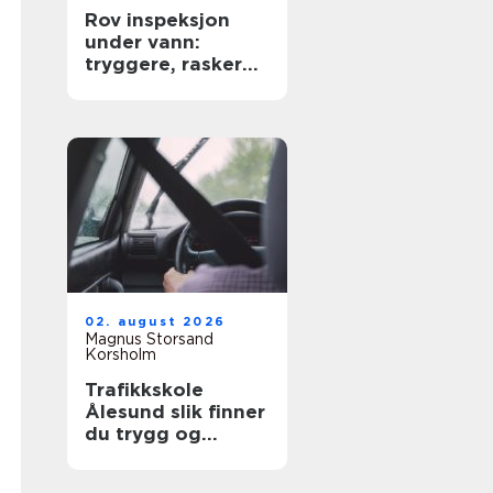
Rov inspeksjon
under vann:
tryggere, raskere
og mer presis
kartlegging
02. august 2026
Magnus Storsand
Korsholm
Trafikkskole
Ålesund slik finner
du trygg og
effektiv opplæring