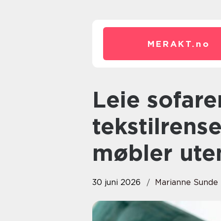
MERAKT.
no
Leie sofarenser: Å leie
tekstilrense
møbler uten
30 juni 2026
Marianne Sunde