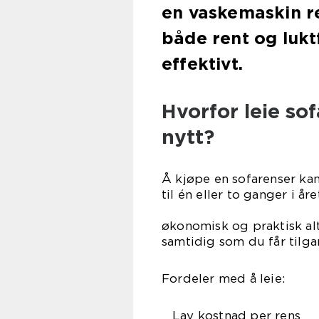
en vaskemaskin re
både rent og lukt
effektivt.
Hvorfor leie sof
nytt?
Å kjøpe en sofarenser kan
til én eller to ganger i år
er der
økonomisk og praktisk alt
samtidig som du får tilga
Fordeler med å leie:
Lav kostnad per rens