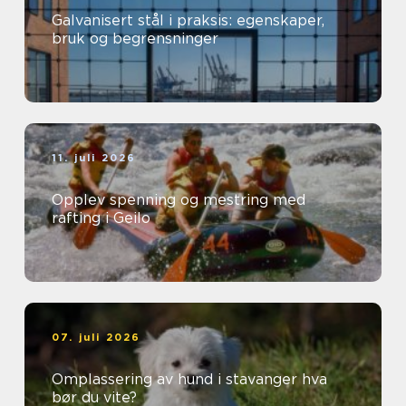
Galvanisert stål i praksis: egenskaper,
bruk og begrensninger
11. juli 2026
Opplev spenning og mestring med
rafting i Geilo
07. juli 2026
Omplassering av hund i stavanger hva
bør du vite?