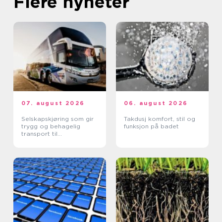
Flere nyheter
07. august 2026
06. august 2026
Selskapskjøring som gir
Takdusj komfort, stil og
trygg og behagelig
funksjon på badet
transport til
arrangementer