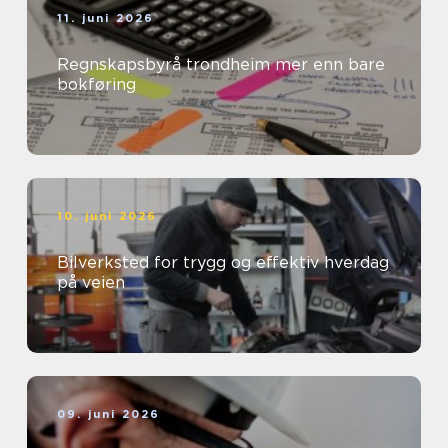
11. juni 2026
Regnskapsbyrå trondheim mer enn bare
bokføring
10. juni 2026
Bilverksted for trygg og effektiv hverdag
på veien
09. juni 2026