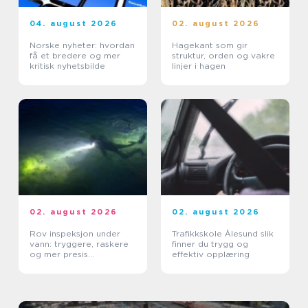
04. august 2026
02. august 2026
Norske nyheter: hvordan
Hagekant som gir
få et bredere og mer
struktur, orden og vakre
kritisk nyhetsbilde
linjer i hagen
02. august 2026
02. august 2026
Rov inspeksjon under
Trafikkskole Ålesund slik
vann: tryggere, raskere
finner du trygg og
og mer presis
effektiv opplæring
kartlegging