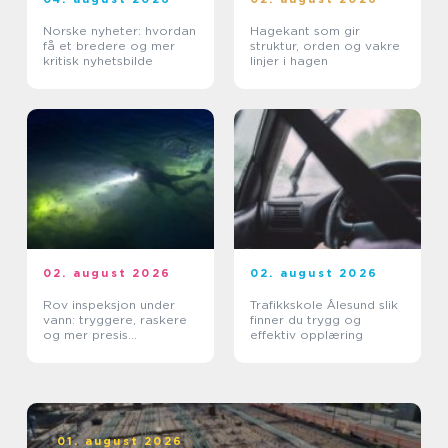
Norske nyheter: hvordan
Hagekant som gir
få et bredere og mer
struktur, orden og vakre
kritisk nyhetsbilde
linjer i hagen
02. august 2026
02. august 2026
Rov inspeksjon under
Trafikkskole Ålesund slik
vann: tryggere, raskere
finner du trygg og
og mer presis
effektiv opplæring
kartlegging
01. august 2026