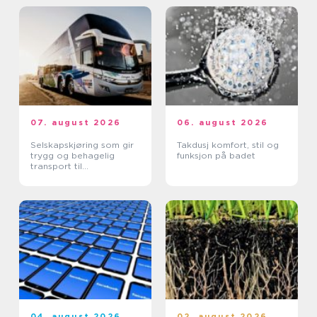
07. august 2026
06. august 2026
Selskapskjøring som gir
Takdusj komfort, stil og
trygg og behagelig
funksjon på badet
transport til
arrangementer
04. august 2026
02. august 2026