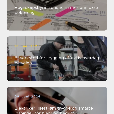
Regnskapsbyrå trondheim mer enn bare
bokføring
10. juni 2026
Bilverksted for trygg og effektiv hverdag
på veien
09. juni 2026
Elektriker lillestrøm trygge og smarte
løsninger for hjem og bedrift