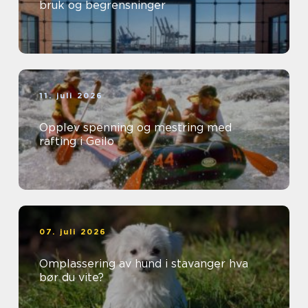
bruk og begrensninger
11. juli 2026
Opplev spenning og mestring med
rafting i Geilo
07. juli 2026
Omplassering av hund i stavanger hva
bør du vite?