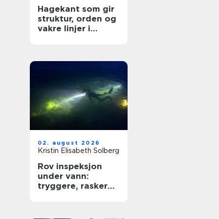
Hagekant som gir
struktur, orden og
vakre linjer i
hagen
02. august 2026
Kristin Elisabeth Solberg
Rov inspeksjon
under vann:
tryggere, raskere
og mer presis
kartlegging