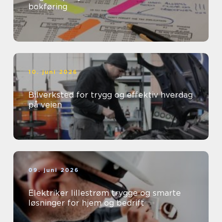
bokføring
10. juni 2026
Bilverksted for trygg og effektiv hverdag
på veien
09. juni 2026
Elektriker lillestrøm trygge og smarte
løsninger for hjem og bedrift