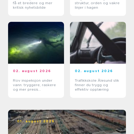
få et bredere og mer
struktur, orden og vakre
kritisk nyhetsbilde
linjer i hagen
02. august 2026
02. august 2026
Rov inspeksjon under
Trafikkskole Ålesund slik
vann: tryggere, raskere
finner du trygg og
og mer presis
effektiv opplæring
kartlegging
01. august 2026