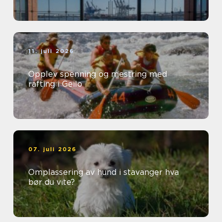
11. juli 2026
Opplev spenning og mestring med
rafting i Geilo
07. juli 2026
Omplassering av hund i stavanger hva
bør du vite?