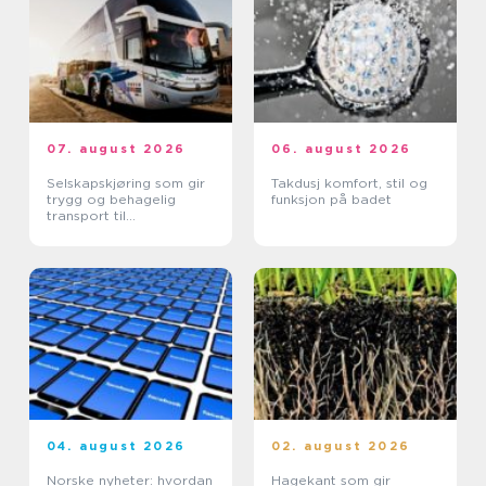
07. august 2026
06. august 2026
Selskapskjøring som gir
Takdusj komfort, stil og
trygg og behagelig
funksjon på badet
transport til
arrangementer
04. august 2026
02. august 2026
Norske nyheter: hvordan
Hagekant som gir