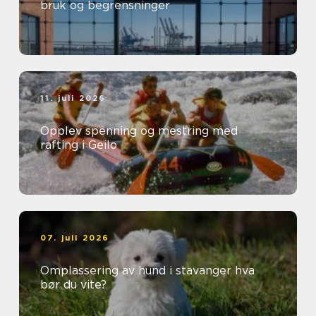
bruk og begrensninger
11. juli 2026
Opplev spenning og mestring med
rafting i Geilo
07. juli 2026
Omplassering av hund i stavanger hva
bør du vite?