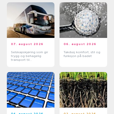
07. august 2026
06. august 2026
Selskapskjøring som gir
Takdusj komfort, stil og
trygg og behagelig
funksjon på badet
transport til
arrangementer
04. august 2026
02. august 2026