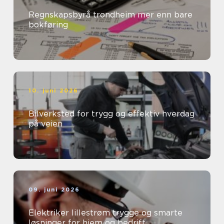
Regnskapsbyrå trondheim mer enn bare
bokføring
10. juni 2026
Bilverksted for trygg og effektiv hverdag
på veien
09. juni 2026
Elektriker lillestrøm trygge og smarte
løsninger for hjem og bedrift