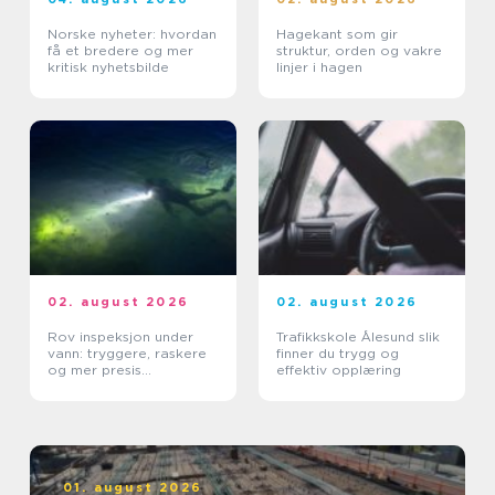
Norske nyheter: hvordan
Hagekant som gir
få et bredere og mer
struktur, orden og vakre
kritisk nyhetsbilde
linjer i hagen
02. august 2026
02. august 2026
Rov inspeksjon under
Trafikkskole Ålesund slik
vann: tryggere, raskere
finner du trygg og
og mer presis
effektiv opplæring
kartlegging
01. august 2026