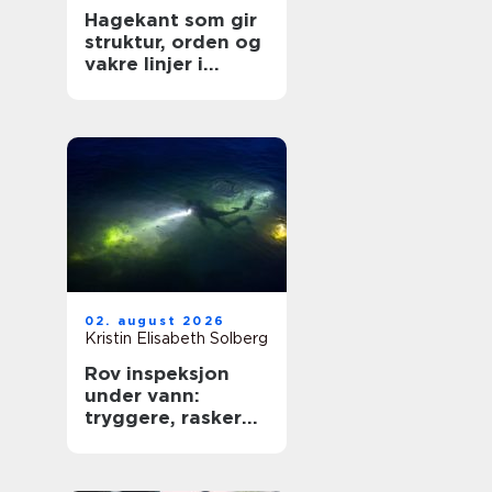
Hagekant som gir
struktur, orden og
vakre linjer i
hagen
02. august 2026
Kristin Elisabeth Solberg
Rov inspeksjon
under vann:
tryggere, raskere
og mer presis
kartlegging