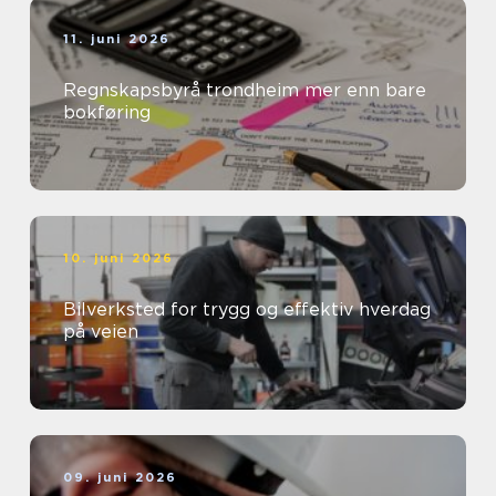
11. juni 2026
Regnskapsbyrå trondheim mer enn bare
bokføring
10. juni 2026
Bilverksted for trygg og effektiv hverdag
på veien
09. juni 2026