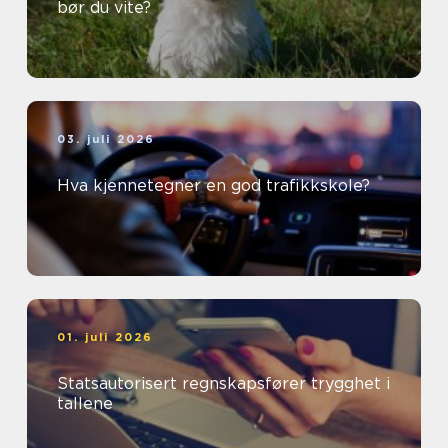
bør du vite?
03. juli 2026
Hva kjennetegner en god trafikkskole?
01. juli 2026
Statsautorisert regnskapsfører trygghet i
tallene