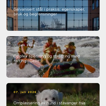
Galvanisert stål i praksis: egenskaper,
bruk og begrensninger
11. juli 2026
Opplev spenning og mestring med
rafting i Geilo
07. juli 2026
Omplassering av hund i stavanger hva