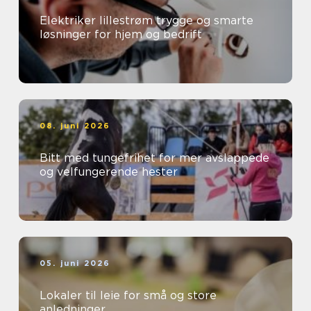
Elektriker lillestrøm trygge og smarte
løsninger for hjem og bedrift
08. juni 2026
Bitt med tungefrihet for mer avslappede
og velfungerende hester
05. juni 2026
Lokaler til leie for små og store
anledninger