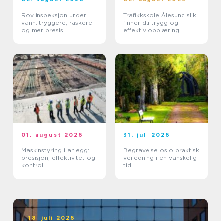
Rov inspeksjon under
Trafikkskole Ålesund slik
vann: tryggere, raskere
finner du trygg og
og mer presis
effektiv opplæring
kartlegging
01. august 2026
31. juli 2026
Maskinstyring i anlegg:
Begravelse oslo praktisk
presisjon, effektivitet og
veiledning i en vanskelig
kontroll
tid
18. juli 2026