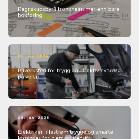
Regnskapsbyrå trondheim mer enn bare
bokføring
10. juni 2026
Bilverksted for trygg og effektiv hverdag
på veien
09. juni 2026
Elektriker lillestrøm trygge og smarte
løsninger for hjem og bedrift