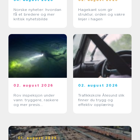
Norske nyheter: hvordan
Hagekant som gir
få et bredere og mer
struktur, orden og vakre
kritisk nyhetsbilde
linjer i hagen
02. august 2026
02. august 2026
Rov inspeksjon under
Trafikkskole Ålesund slik
vann: tryggere, raskere
finner du trygg og
og mer presis
effektiv opplæring
kartlegging
01. august 2026