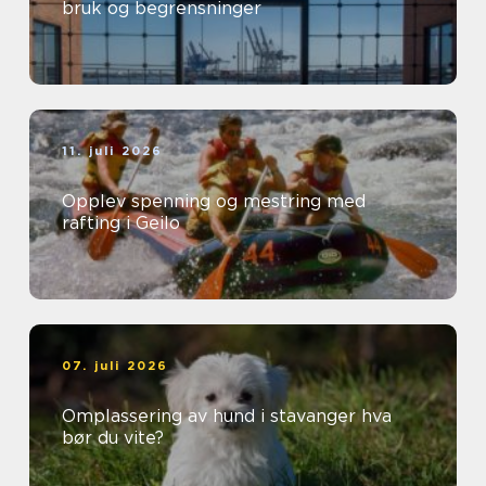
bruk og begrensninger
11. juli 2026
Opplev spenning og mestring med
rafting i Geilo
07. juli 2026
Omplassering av hund i stavanger hva
bør du vite?