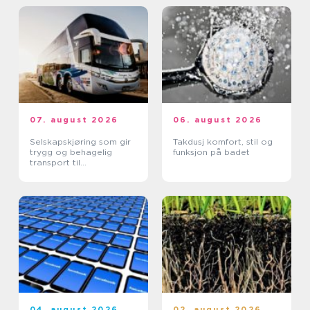
07. august 2026
06. august 2026
Selskapskjøring som gir
Takdusj komfort, stil og
trygg og behagelig
funksjon på badet
transport til
arrangementer
04. august 2026
02. august 2026