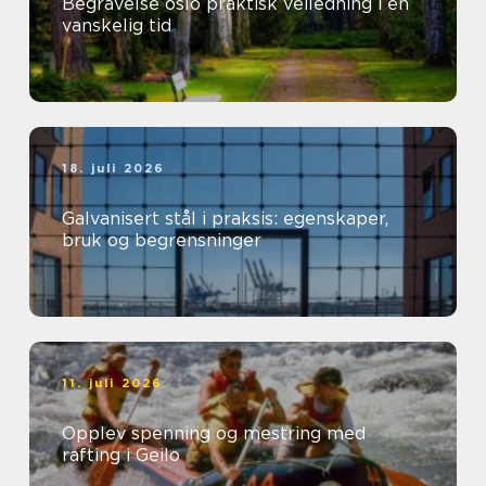
Begravelse oslo praktisk veiledning i en
vanskelig tid
18. juli 2026
Galvanisert stål i praksis: egenskaper,
bruk og begrensninger
11. juli 2026
Opplev spenning og mestring med
rafting i Geilo