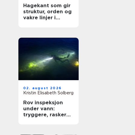
Hagekant som gir
struktur, orden og
vakre linjer i
hagen
02. august 2026
Kristin Elisabeth Solberg
Rov inspeksjon
under vann:
tryggere, raskere
og mer presis
kartlegging