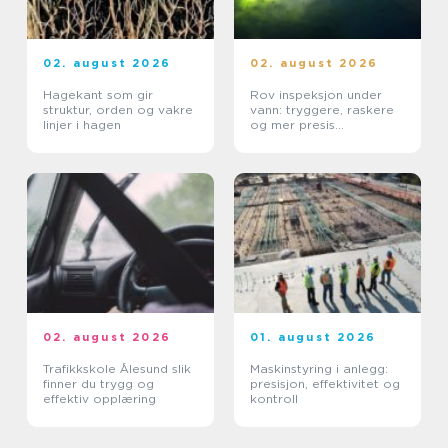
02. august 2026
02. august 2026
Hagekant som gir
Rov inspeksjon under
struktur, orden og vakre
vann: tryggere, raskere
linjer i hagen
og mer presis
kartlegging
02. august 2026
01. august 2026
Trafikkskole Ålesund slik
Maskinstyring i anlegg:
finner du trygg og
presisjon, effektivitet og
effektiv opplæring
kontroll