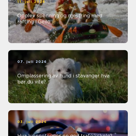
11. juli 2026
Opplev spenning og mestring med
rafting i Geilo
07. juli 2026
Omplassering av hund i stavanger hva
bør du vite?
03. juli 2026
Hva kjennetegner en god trafikkskole?