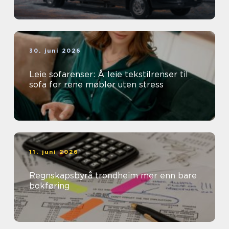
30. juni 2026
Leie sofarenser: Å leie tekstilrenser til
sofa for rene møbler uten stress
11. juni 2026
Regnskapsbyrå trondheim mer enn bare
bokføring