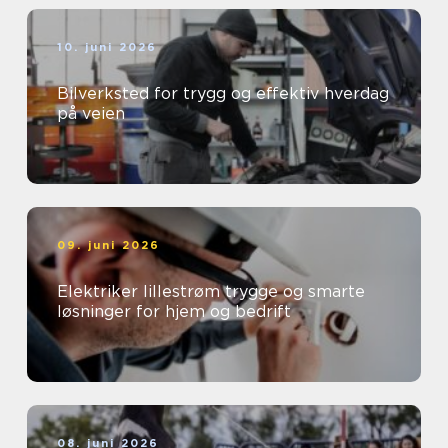
10. juni 2026
Bilverksted for trygg og effektiv hverdag
på veien
09. juni 2026
Elektriker lillestrøm trygge og smarte
løsninger for hjem og bedrift
08. juni 2026