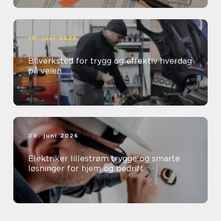
10. juni 2026
Bilverksted for trygg og effektiv hverdag
på veien
09. juni 2026
Elektriker lillestrøm trygge og smarte
løsninger for hjem og bedrift