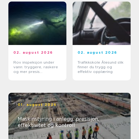
02. august 2026
02. august 2026
Rov inspeksjon under
Trafikkskole Ålesund slik
vann: tryggere, raskere
finner du trygg og
og mer presis
effektiv opplæring
kartlegging
01. august 2026
Maskinstyring i anlegg: presisjon,
effektivitet og kontroll