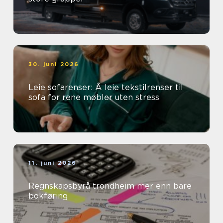
30. juni 2026
Leie sofarenser: Å leie tekstilrenser til
sofa for rene møbler uten stress
11. juni 2026
Regnskapsbyrå trondheim mer enn bare
bokføring