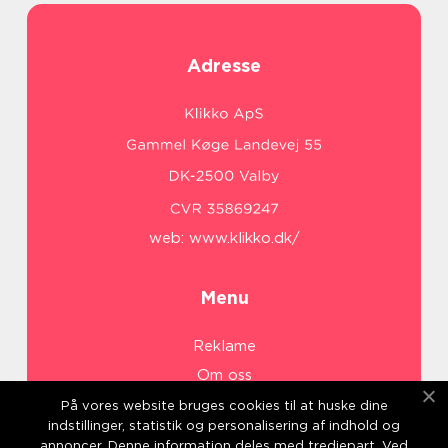
Adresse
web:
www.klikko.dk/
Menu
Reklame
Om oss
Cookies
På vores website bruges cookies til at huske dine
indstillinger, statistik og personalisering af indhold og
Kontakt Oss
annoncer. Denne information deles med tredjepart. Ved