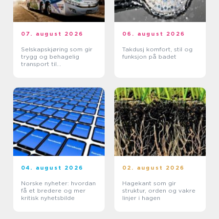
07. august 2026
06. august 2026
Selskapskjøring som gir
Takdusj komfort, stil og
trygg og behagelig
funksjon på badet
transport til
arrangementer
04. august 2026
02. august 2026
Norske nyheter: hvordan
Hagekant som gir
få et bredere og mer
struktur, orden og vakre
kritisk nyhetsbilde
linjer i hagen