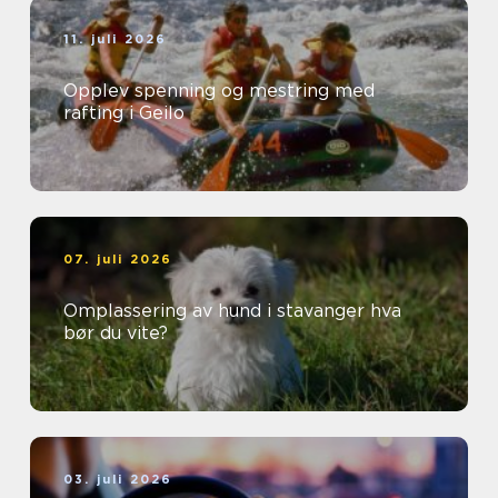
11. juli 2026
Opplev spenning og mestring med
rafting i Geilo
07. juli 2026
Omplassering av hund i stavanger hva
bør du vite?
03. juli 2026