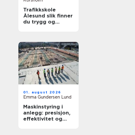
Korsholm
Trafikkskole
Ålesund slik finner
du trygg og
effektiv opplæring
01. august 2026
Emma Gundersen Lund
Maskinstyring i
anlegg: presisjon,
effektivitet og
kontroll