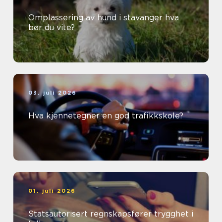
Omplassering av hund i stavanger hva
bør du vite?
03. juli 2026
Hva kjennetegner en god trafikkskole?
01. juli 2026
Statsautorisert regnskapsfører trygghet i