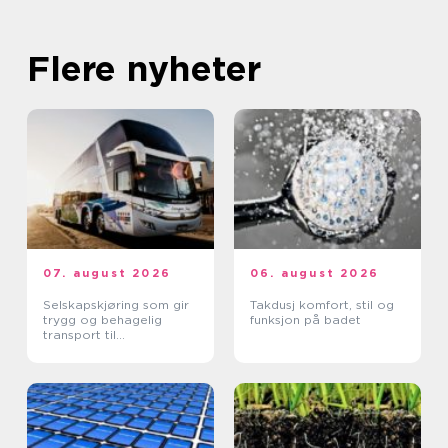
Flere nyheter
07. august 2026
06. august 2026
Selskapskjøring som gir
Takdusj komfort, stil og
trygg og behagelig
funksjon på badet
transport til
arrangementer