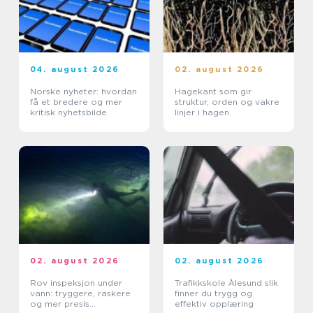
04. august 2026
02. august 2026
Norske nyheter: hvordan
Hagekant som gir
få et bredere og mer
struktur, orden og vakre
kritisk nyhetsbilde
linjer i hagen
02. august 2026
02. august 2026
Rov inspeksjon under
Trafikkskole Ålesund slik
vann: tryggere, raskere
finner du trygg og
og mer presis
effektiv opplæring