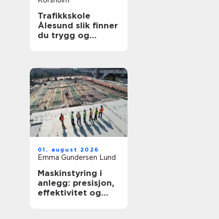
Korsholm
Trafikkskole
Ålesund slik finner
du trygg og
effektiv opplæring
01. august 2026
Emma Gundersen Lund
Maskinstyring i
anlegg: presisjon,
effektivitet og
kontroll