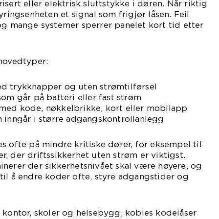
sert eller elektrisk sluttstykke i døren. Når riktig
yringsenheten et signal som frigjør låsen. Feil
og mange systemer sperrer panelet kort tid etter
 hovedtyper:
d trykknapper og uten strømtilførsel
om går på batteri eller fast strøm
med kode, nøkkelbrikke, kort eller mobilapp
 inngår i større adgangskontrollanlegg
s ofte på mindre kritiske dører, for eksempel til
, der driftssikkerhet uten strøm er viktigst.
nerer der sikkerhetsnivået skal være høyere, og
il å endre koder ofte, styre adgangstider og
 kontor, skoler og helsebygg, kobles kodelåser