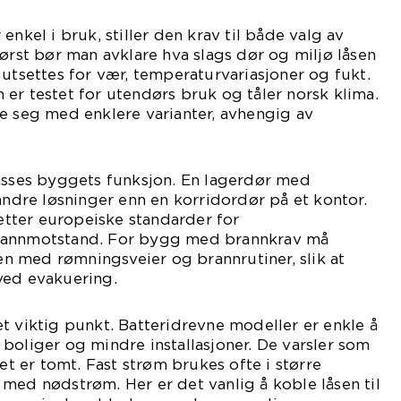
enkel i bruk, stiller den krav til både valg av
Først bør man avklare hva slags dør og miljø låsen
 utsettes for vær, temperaturvariasjoner og fukt.
er testet for utendørs bruk og tåler norsk klima.
e seg med enklere varianter, avhengig av
passes byggets funksjon. En lagerdør med
 andre løsninger enn en korridordør på et kontor.
 etter europeiske standarder for
rannmotstand. For bygg med brannkrav må
 med rømningsveier og brannrutiner, slik at
ved evakuering.
t viktig punkt. Batteridrevne modeller er enkle å
boliger og mindre installasjoner. De varsler som
iet er tomt. Fast strøm brukes ofte i større
med nødstrøm. Her er det vanlig å koble låsen til