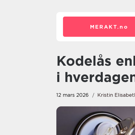
MERAKT.
no
Kodelås enkel og trygg adgang
i hverdage
12 mars 2026
Kristin Elisabe