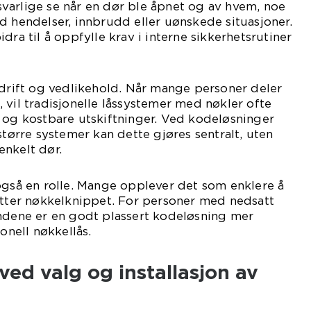
varlige se når en dør ble åpnet og av hvem, noe
d hendelser, innbrudd eller uønskede situasjoner.
dra til å oppfylle krav i interne sikkerhetsrutiner
 drift og vedlikehold. Når mange personer deler
 vil tradisjonelle låssystemer med nøkler ofte
 og kostbare utskiftninger. Ved kodeløsninger
større systemer kan dette gjøres sentralt, uten
enkelt dør.
også en rolle. Mange opplever det som enklere å
etter nøkkelknippet. For personer med nedsatt
endene er en godt plassert kodeløsning mer
jonell nøkkellås.
ved valg og installasjon av