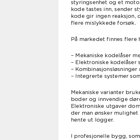
styringsenhet og et motori
kode tastes inn, sender st
kode gir ingen reaksjon, 
flere mislykkede forsøk.
På markedet finnes flere
– Mekaniske kodelåser me
– Elektroniske kodelåser s
– Kombinasjonsløsninger 
– Integrerte systemer som
Mekaniske varianter bruke
boder og innvendige dører
Elektroniske utgaver domi
der man ønsker mulighet t
hente ut logger.
I profesjonelle bygg, som