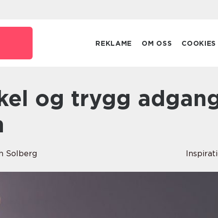
REKLAME
OM OSS
COOKIES
n
th Solberg
Inspirat