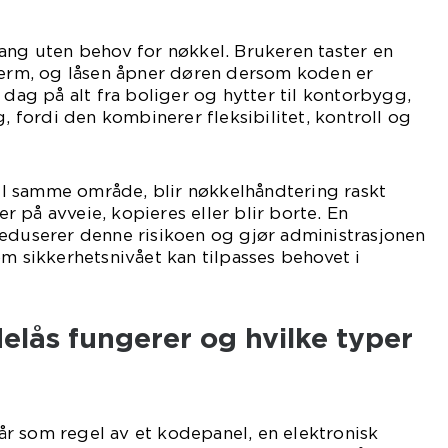
ang uten behov for nøkkel. Brukeren taster en
kjerm, og låsen åpner døren dersom koden er
 dag på alt fra boliger og hytter til kontorbygg,
g, fordi den kombinerer fleksibilitet, kontroll og
 til samme område, blir nøkkelhåndtering raskt
 på avveie, kopieres eller blir borte. En
reduserer denne risikoen og gjør administrasjonen
om sikkerhetsnivået kan tilpasses behovet i
elås fungerer og hvilke typer
r som regel av et kodepanel, en elektronisk