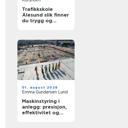
Korsholm
Trafikkskole
Ålesund slik finner
du trygg og
effektiv opplæring
01. august 2026
Emma Gundersen Lund
Maskinstyring i
anlegg: presisjon,
effektivitet og
kontroll