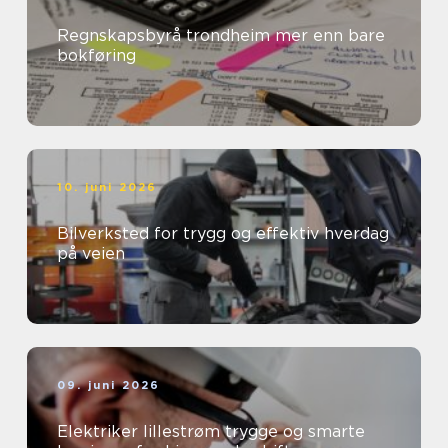
Regnskapsbyrå trondheim mer enn bare
bokføring
10. juni 2026
Bilverksted for trygg og effektiv hverdag
på veien
09. juni 2026
Elektriker lillestrøm trygge og smarte