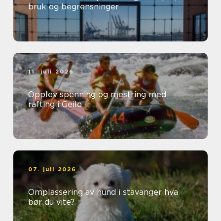
bruk og begrensninger
11. juli 2026
Opplev spenning og mestring med
rafting i Geilo
07. juli 2026
Omplassering av hund i stavanger hva
bør du vite?