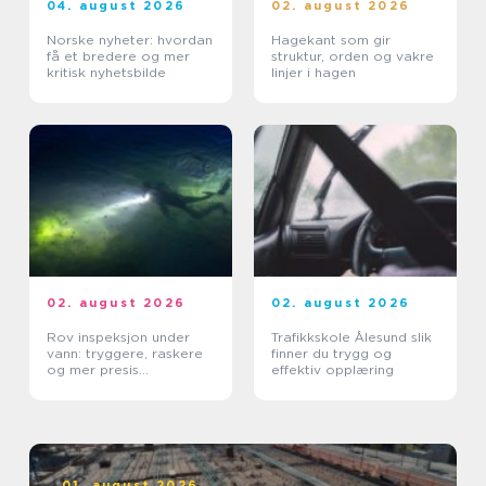
04. august 2026
02. august 2026
Norske nyheter: hvordan
Hagekant som gir
få et bredere og mer
struktur, orden og vakre
kritisk nyhetsbilde
linjer i hagen
02. august 2026
02. august 2026
Rov inspeksjon under
Trafikkskole Ålesund slik
vann: tryggere, raskere
finner du trygg og
og mer presis
effektiv opplæring
kartlegging
01. august 2026