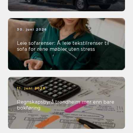
30. juni 2026
Leie sofarenser: Å leie tekstilrenser til
sofa for rene møbler uten stress
11. juni 2026
Regnskapsbyrå trondheim mer enn bare
bokføring