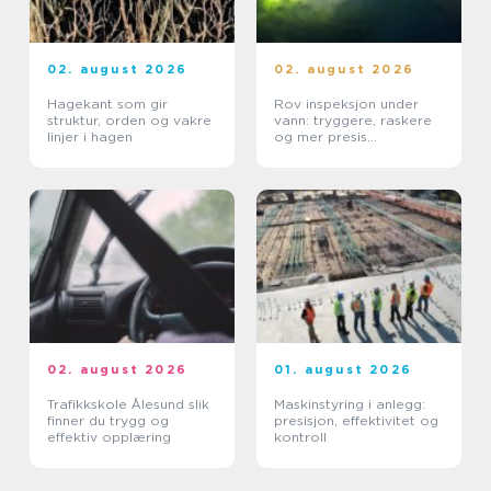
02. august 2026
02. august 2026
Hagekant som gir
Rov inspeksjon under
struktur, orden og vakre
vann: tryggere, raskere
linjer i hagen
og mer presis
kartlegging
02. august 2026
01. august 2026
Trafikkskole Ålesund slik
Maskinstyring i anlegg:
finner du trygg og
presisjon, effektivitet og
effektiv opplæring
kontroll