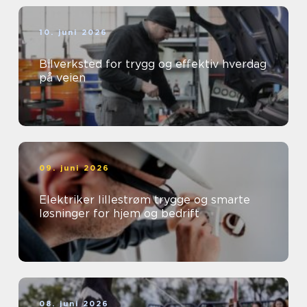
10. juni 2026
Bilverksted for trygg og effektiv hverdag
på veien
09. juni 2026
Elektriker lillestrøm trygge og smarte
løsninger for hjem og bedrift
08. juni 2026